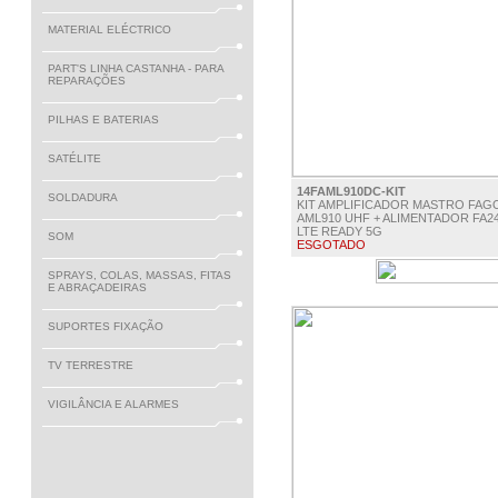
MATERIAL ELÉCTRICO
PART'S LINHA CASTANHA - PARA
REPARAÇÕES
PILHAS E BATERIAS
SATÉLITE
14FAML910DC-KIT
SOLDADURA
KIT AMPLIFICADOR MASTRO FAG
AML910 UHF + ALIMENTADOR FA24
LTE READY 5G
SOM
ESGOTADO
€ 29.50
SPRAYS, COLAS, MASSAS, FITAS
E ABRAÇADEIRAS
SUPORTES FIXAÇÃO
TV TERRESTRE
VIGILÂNCIA E ALARMES