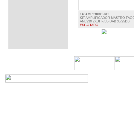
14FAML930DC-KIT
KIT AMPLIFICADOR MASTRO FAG
AML930 2XUHF/B3-DAB 35/25DB
ESGOTADO
€ 32.50