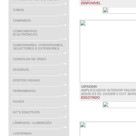
DISPONÍVEL
CABOS
€ 12.50
COMANDOS
COMPONENTES
ELECTRÓNICOS
COMUTADORES, CONVERSORES,
SELECTORES E EXTENSORES
CONSOLAS DE VÍDEO
DIVERSOS
EFEITOS VISUAIS
14FAD640
AMPLIFICADOR INTERIOR FAGOR
FERRAMENTAS
AD620 D2 5G 15/20DB 4 OUT 3644
ESGOTADO
FICHAS
€ 34.00
KIT´S EDUCTIVOS
LÂMPADAS - ILUMINAÇÃO
LANTERNAS