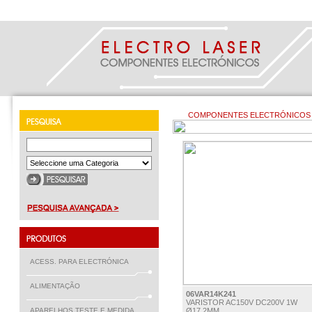
COMPONENTES ELECTRÓNICOS >
ACESS. PARA ELECTRÓNICA
ALIMENTAÇÃO
06VAR14K241
VARISTOR AC150V DC200V 1W
APARELHOS TESTE E MEDIDA
Ø17,2MM