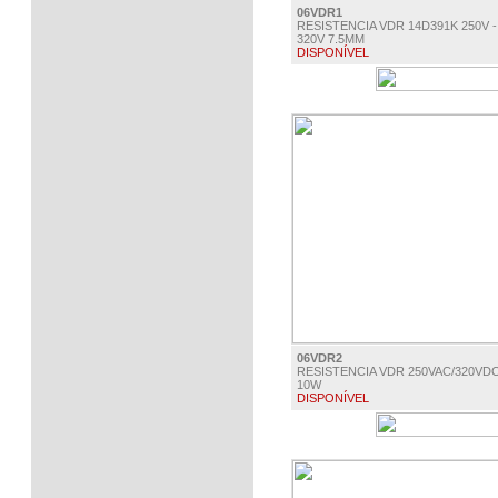
06VDR1
RESISTENCIA VDR 14D391K 250V -
320V 7.5MM
DISPONÍVEL
€ 0.65
06VDR2
RESISTENCIA VDR 250VAC/320VD
10W
DISPONÍVEL
€ 1.20