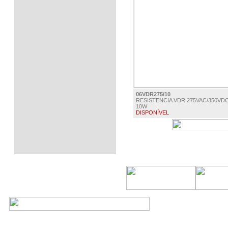
06VDR275/10
RESISTENCIA VDR 275VAC/350VD
10W
DISPONÍVEL
€ 1.25