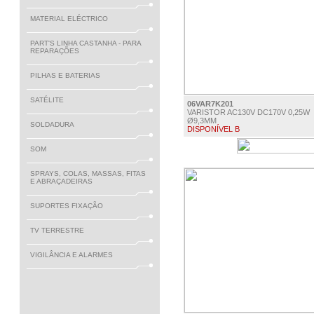
MATERIAL ELÉCTRICO
PART'S LINHA CASTANHA - PARA
REPARAÇÕES
PILHAS E BATERIAS
SATÉLITE
06VAR7K201
VARISTOR AC130V DC170V 0,25W
Ø9,3MM
SOLDADURA
DISPONÍVEL B
€ 0.67
SOM
SPRAYS, COLAS, MASSAS, FITAS
E ABRAÇADEIRAS
SUPORTES FIXAÇÃO
TV TERRESTRE
VIGILÂNCIA E ALARMES