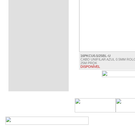
16PKCU0.5/25BL-U
CABO UNIFILAR AZUL 0.5MM ROL
25M PROK
DISPONÍVEL
€ 5.50