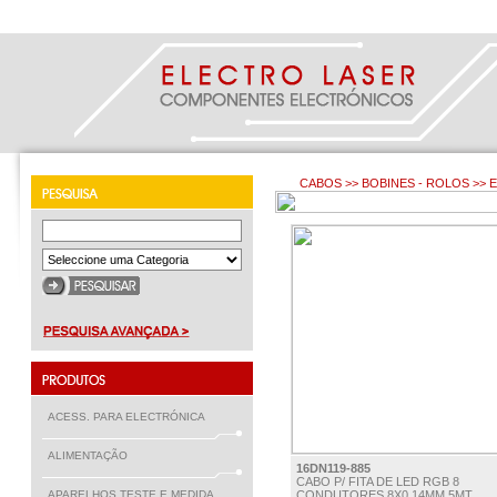
CABOS >> BOBINES - ROLOS >>
ACESS. PARA ELECTRÓNICA
ALIMENTAÇÃO
16DN119-885
CABO P/ FITA DE LED RGB 8
APARELHOS TESTE E MEDIDA
CONDUTORES 8X0.14MM 5MT