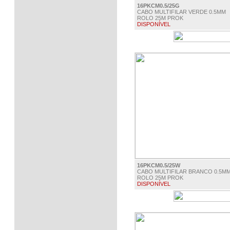
16PKCM0.5/25G
CABO MULTIFILAR VERDE 0.5MM
ROLO 25M PROK
DISPONÍVEL
€ 3.25
16PKCM0.5/25W
CABO MULTIFILAR BRANCO 0.5M
ROLO 25M PROK
DISPONÍVEL
€ 3.25