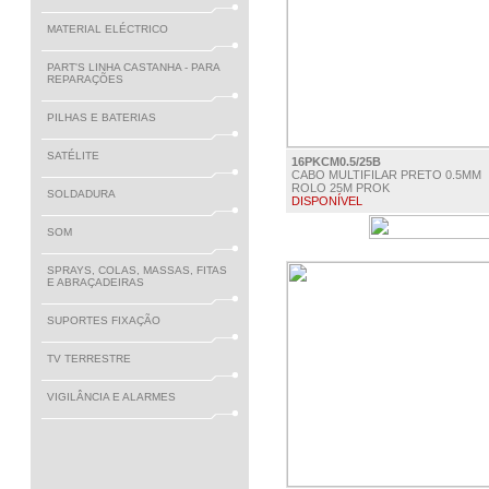
MATERIAL ELÉCTRICO
PART'S LINHA CASTANHA - PARA
REPARAÇÕES
PILHAS E BATERIAS
SATÉLITE
16PKCM0.5/25B
CABO MULTIFILAR PRETO 0.5MM
ROLO 25M PROK
SOLDADURA
DISPONÍVEL
€ 4.25
SOM
SPRAYS, COLAS, MASSAS, FITAS
E ABRAÇADEIRAS
SUPORTES FIXAÇÃO
TV TERRESTRE
VIGILÂNCIA E ALARMES