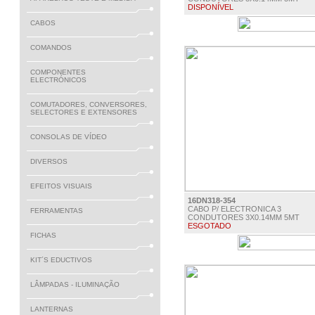
DISPONÍVEL
CABOS
€ 9.85
COMANDOS
COMPONENTES
ELECTRÓNICOS
COMUTADORES, CONVERSORES,
SELECTORES E EXTENSORES
CONSOLAS DE VÍDEO
DIVERSOS
EFEITOS VISUAIS
16DN318-354
CABO P/ ELECTRONICA 3
FERRAMENTAS
CONDUTORES 3X0.14MM 5MT
ESGOTADO
FICHAS
€ 4.50
KIT´S EDUCTIVOS
LÂMPADAS - ILUMINAÇÃO
LANTERNAS