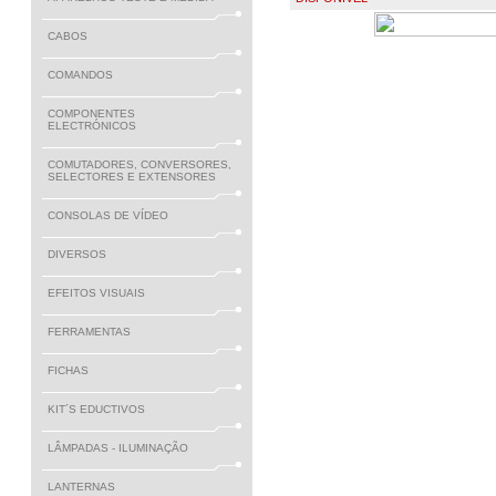
€ 3.20
CABOS
COMANDOS
COMPONENTES
ELECTRÓNICOS
COMUTADORES, CONVERSORES,
SELECTORES E EXTENSORES
CONSOLAS DE VÍDEO
DIVERSOS
EFEITOS VISUAIS
FERRAMENTAS
FICHAS
KIT´S EDUCTIVOS
LÂMPADAS - ILUMINAÇÃO
LANTERNAS