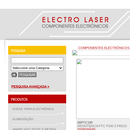
COMPONENTES ELECTRÓNICOS >
ACESS. PARA ELECTRÓNICA
ALIMENTAÇÃO
06PTC190
RESISTENCIA PTC P190 2 PINOS
APARELHOS TESTE E MEDIDA
DISPONÍVEL