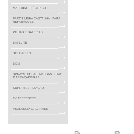
MATERIAL ELÉCTRICO
PART'S LINHA CASTANHA - PARA
REPARAÇÕES
PILHAS E BATERIAS
SATÉLITE
SOLDADURA
SOM
SPRAYS, COLAS, MASSAS, FITAS
E ABRAÇADEIRAS
SUPORTES FIXAÇÃO
TV TERRESTRE
VIGILÂNCIA E ALARMES