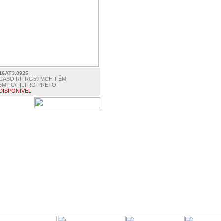
16AT3.0925
CABO RF RG59 MCH-FÊM
5MT.C/FILTRO-PRETO
DISPONÍVEL
€ 4.95