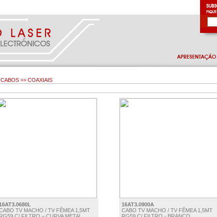
CABOS >> COAXIAIS
16AT3.0680L
16AT3.0900A
CABO TV MACHO / TV FÊMEA 1,5MT
CABO TV MACHO / TV FÊMEA 1,5MT
RG59 C/ FILTRO – CURVA METAL
RG59 C/ FILTRO - BRANCO