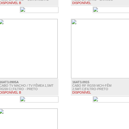
DISPONÍVEL B
DISPONÍVEL
€ 7.30
€ 3.20
16AT3.0905A
16AT3.0915
CABO TV MACHO / TV FÊMEA 1,5MT
CABO RF RG59 MCH-FÊM
RG59 C/ FILTRO - PRETO
2,5MT.C/FILTRO-PRETO
DISPONÍVEL B
DISPONÍVEL
€ 3.50
€ 3.80