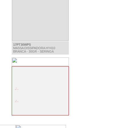
17PT30WPS
MASSA DISSIPADORA HY410
BRANCA - 30GR - SERINGA
.: .
.: .