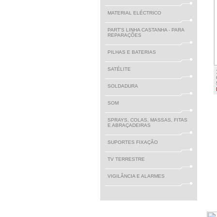
MATERIAL ELÉCTRICO
PART'S LINHA CASTANHA - PARA
REPARAÇÕES
PILHAS E BATERIAS
SATÉLITE
SOLDADURA
SOM
SPRAYS, COLAS, MASSAS, FITAS
E ABRAÇADEIRAS
SUPORTES FIXAÇÃO
TV TERRESTRE
VIGILÂNCIA E ALARMES