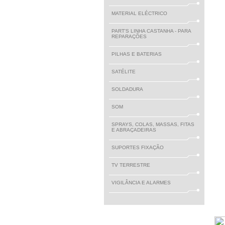
MATERIAL ELÉCTRICO
PART'S LINHA CASTANHA - PARA
REPARAÇÕES
PILHAS E BATERIAS
SATÉLITE
SOLDADURA
SOM
SPRAYS, COLAS, MASSAS, FITAS
E ABRAÇADEIRAS
SUPORTES FIXAÇÃO
TV TERRESTRE
VIGILÂNCIA E ALARMES