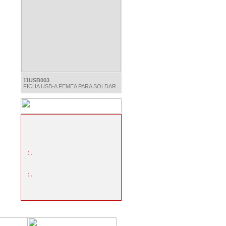
11USB003
FICHA USB-A FEMEA PARA SOLDAR
.: .
.: .