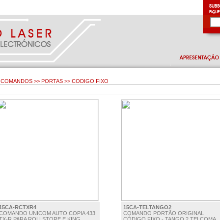
COMANDOS >> PORTAS >> CODIGO FIXO
15CA-RCTXR4
15CA-TELTANGO2
COMANDO UNICOM AUTO COPIA 433
COMANDO PORTÃO ORIGINAL
TX-R PARA ROLLSTORE E KING
CÓDIGO FIXO - TANGO 2 TELCOMA