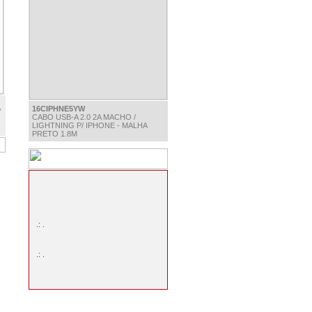
16CIPHNE5YW
V
CABO USB-A 2.0 2A MACHO /
LIGHTNING P/ IPHONE - MALHA
PRETO 1.8M
.: .
.: .