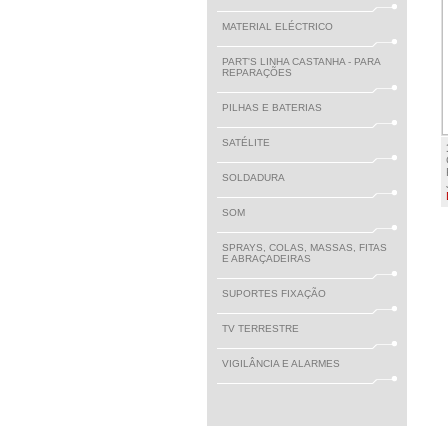
MATERIAL ELÉCTRICO
PART'S LINHA CASTANHA - PARA
REPARAÇÕES
PILHAS E BATERIAS
SATÉLITE
SOLDADURA
SOM
SPRAYS, COLAS, MASSAS, FITAS
E ABRAÇADEIRAS
SUPORTES FIXAÇÃO
TV TERRESTRE
VIGILÂNCIA E ALARMES