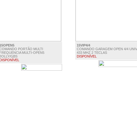
15OPEN5
15VIP4/4
COMANDO PORTÃO MULTI
COMANDO GARAGEM OPEN 4/4 UNI
FREQUENCIA MULTI-OPEN5
433 MHZ 2 TECLAS
JOLLY/GBS
DISPONÍVEL
DISPONÍVEL
€ 12.50
€ 15.00