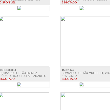
DISPONÍVEL
ESGOTADO
€ 23.50
€ 13.25
15HRR868F4
15OPEN4
COMANDO PORTÃO 868MHZ
COMANDO PORTÃO MULT FREQ 286
CÓDIGO FIXO 4 TECLAS - AMARELO
A 868.3 MHZ
ESGOTADO
ESGOTADO
€ 9.31
€ 19.50