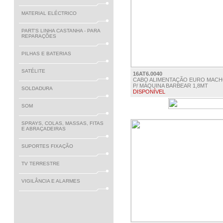
MATERIAL ELÉCTRICO
PART'S LINHA CASTANHA - PARA
REPARAÇÕES
PILHAS E BATERIAS
SATÉLITE
16AT6.0040
CABO ALIMENTAÇÃO EURO MAC
P/ MÁQUINA BARBEAR 1,8MT
SOLDADURA
DISPONÍVEL
€ 4.00
SOM
SPRAYS, COLAS, MASSAS, FITAS
E ABRAÇADEIRAS
SUPORTES FIXAÇÃO
TV TERRESTRE
VIGILÂNCIA E ALARMES