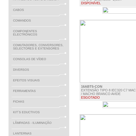
DISPONÍVEL
CABOS
€ 2.40
COMANDOS
COMPONENTES
ELECTRÓNICOS
COMUTADORES, CONVERSORES,
SELECTORES E EXTENSORES
CONSOLAS DE VÍDEO
DIVERSOS
EFEITOS VISUAIS
16ABT5-CON
EXTENSÃO TIPO 8 IEC320 C7 MA
FERRAMENTAS
/ MACHO BRANCO AVIDE
ESGOTADO
FICHAS
€ 0.60
KIT´S EDUCTIVOS
LÂMPADAS - ILUMINAÇÃO
LANTERNAS