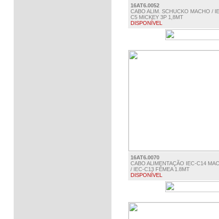
16AT6.0052
CABO ALIM. SCHUCKO MACHO / I
C5 MICKEY 3P 1,8MT
DISPONÍVEL
€ 4.45
16AT6.0070
CABO ALIMENTAÇÃO IEC-C14 MA
/ IEC-C13 FÊMEA 1.8MT
DISPONÍVEL
€ 4.50