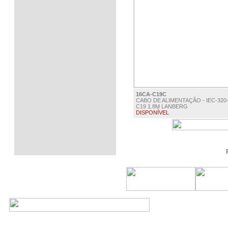
16CA-C19C
CABO DE ALIMENTAÇÃO - IEC-320
C19 1.8M LANBERG
DISPONÍVEL
€ 8.95