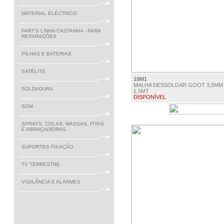
MATERIAL ELÉCTRICO
PART'S LINHA CASTANHA - PARA
REPARAÇÕES
PILHAS E BATERIAS
SATÉLITE
19M1
MALHA DESSOLDAR GOOT 3,5MM 
SOLDADURA
1,5MT
DISPONÍVEL
SOM
€ 4.72
SPRAYS, COLAS, MASSAS, FITAS
E ABRAÇADEIRAS
SUPORTES FIXAÇÃO
TV TERRESTRE
VIGILÂNCIA E ALARMES