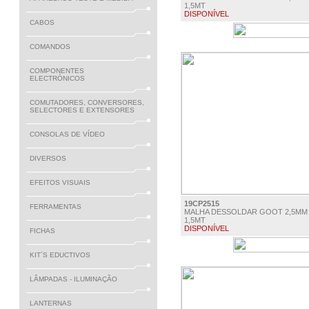
1,5MT
DISPONÍVEL
CABOS
€ 3.90
COMANDOS
COMPONENTES
ELECTRÓNICOS
COMUTADORES, CONVERSORES,
SELECTORES E EXTENSORES
CONSOLAS DE VÍDEO
DIVERSOS
EFEITOS VISUAIS
19CP2515
FERRAMENTAS
MALHA DESSOLDAR GOOT 2,5MM 
1,5MT
DISPONÍVEL
FICHAS
€ 4.15
KIT´S EDUCTIVOS
LÂMPADAS - ILUMINAÇÃO
LANTERNAS