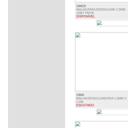
19M19
MALHA PARA DESSOLDAR 2.5MM
15MT PROK
DISPONÍVEL
€ 19.90
19M5
MALHA DESSOLDADORA 1.5MM X
1,5M
ESGOTADO
€ 1.75