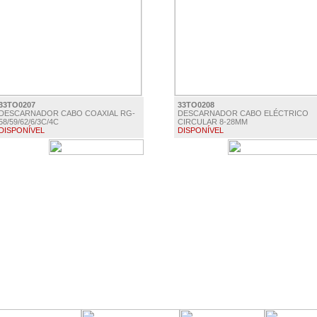
33TO0207
33TO0208
DESCARNADOR CABO COAXIAL RG-
DESCARNADOR CABO ELÉCTRICO
58/59/62/6/3C/4C
CIRCULAR 8-28MM
DISPONÍVEL
DISPONÍVEL
€ 6.90
€ 6.90