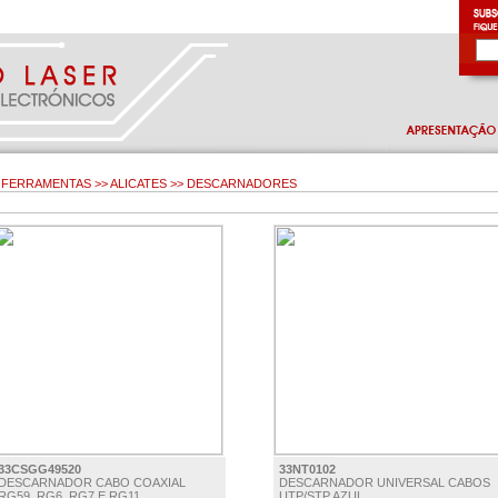
FERRAMENTAS >> ALICATES >> DESCARNADORES
33CSGG49520
33NT0102
DESCARNADOR CABO COAXIAL
DESCARNADOR UNIVERSAL CABOS
RG59, RG6, RG7 E RG11
UTP/STP AZUL