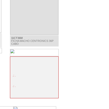
11CT36M
FICHA MACHO CENTRONICS 36P
CABO
.: .
.: .