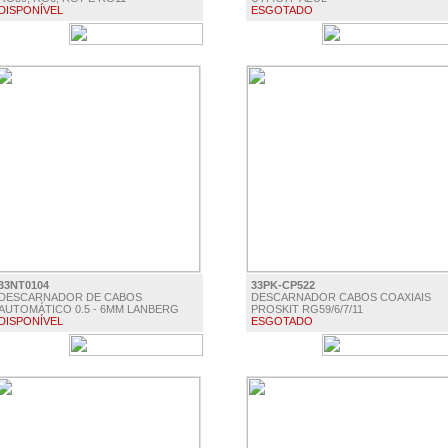
DISPONÍVEL
ESGOTADO
€ 7.95
€ 6.50
33NT0104
33PK-CP522
DESCARNADOR DE CABOS
DESCARNADOR CABOS COAXIAIS
AUTOMÁTICO 0.5 - 6MM LANBERG
PROSKIT RG59/6/7/11
DISPONÍVEL
ESGOTADO
€ 15.95
€