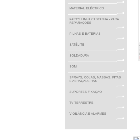
MATERIAL ELÉCTRICO
PART'S LINHA CASTANHA - PARA
REPARAÇÕES
PILHAS E BATERIAS
SATÉLITE
SOLDADURA
SOM
SPRAYS, COLAS, MASSAS, FITAS
E ABRAÇADEIRAS
SUPORTES FIXAÇÃO
TV TERRESTRE
VIGILÂNCIA E ALARMES