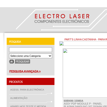
PART'S LINHA CASTANHA - PARA 
ACESS. PARA ELECTRÓNICA
ALIMENTAÇÃO
60BN96-15980A
ASSY PDP MODULE P - PAINEL
APARELHOS TESTE E MEDIDA
PLASMA SAMSUNG 50" S50HW-YB