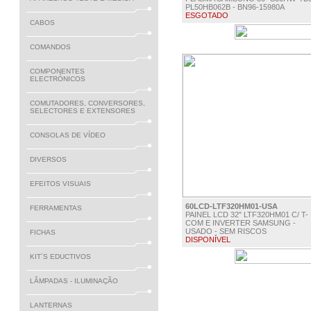
PL50HB062B - BN96-15980A
ESGOTADO
CABOS
€ 245.00
COMANDOS
COMPONENTES
ELECTRÓNICOS
COMUTADORES, CONVERSORES,
SELECTORES E EXTENSORES
CONSOLAS DE VÍDEO
DIVERSOS
EFEITOS VISUAIS
60LCD-LTF320HM01-USA
FERRAMENTAS
PAINEL LCD 32" LTF320HM01 C/ T-
COM E INVERTER SAMSUNG -
USADO - SEM RISCOS
FICHAS
DISPONÍVEL
€ 65.00
KIT´S EDUCTIVOS
LÂMPADAS - ILUMINAÇÃO
LANTERNAS