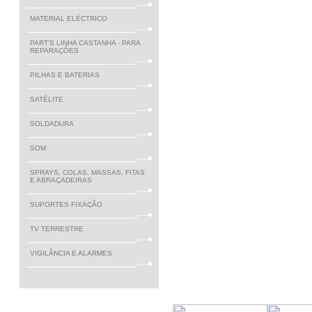
MATERIAL ELÉCTRICO
PART'S LINHA CASTANHA - PARA
REPARAÇÕES
PILHAS E BATERIAS
SATÉLITE
SOLDADURA
SOM
SPRAYS, COLAS, MASSAS, FITAS
E ABRAÇADEIRAS
SUPORTES FIXAÇÃO
TV TERRESTRE
VIGILÂNCIA E ALARMES