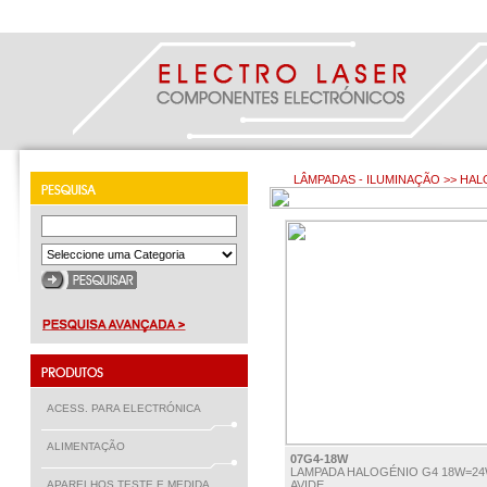
LÂMPADAS - ILUMINAÇÃO >> HA
ACESS. PARA ELECTRÓNICA
ALIMENTAÇÃO
07G4-18W
LAMPADA HALOGÉNIO G4 18W=2
APARELHOS TESTE E MEDIDA
AVIDE