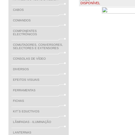
DISPONÍVEL
CABOS
€ 0.90
COMANDOS
COMPONENTES
ELECTRÓNICOS
COMUTADORES, CONVERSORES,
SELECTORES E EXTENSORES
CONSOLAS DE VÍDEO
DIVERSOS
EFEITOS VISUAIS
FERRAMENTAS
FICHAS
KIT´S EDUCTIVOS
LÂMPADAS - ILUMINAÇÃO
LANTERNAS