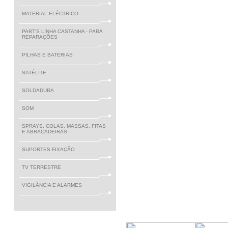
MATERIAL ELÉCTRICO
PART'S LINHA CASTANHA - PARA
REPARAÇÕES
PILHAS E BATERIAS
SATÉLITE
SOLDADURA
SOM
SPRAYS, COLAS, MASSAS, FITAS
E ABRAÇADEIRAS
SUPORTES FIXAÇÃO
TV TERRESTRE
VIGILÂNCIA E ALARMES