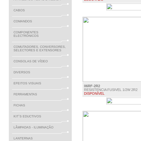
€ 0.20
CABOS
COMANDOS
COMPONENTES
ELECTRÓNICOS
COMUTADORES, CONVERSORES,
SELECTORES E EXTENSORES
CONSOLAS DE VÍDEO
DIVERSOS
EFEITOS VISUAIS
06RF-2R2
RESISTENCIA FUSIVEL 1/2W 2R2
DISPONÍVEL
FERRAMENTAS
€ 0.15
FICHAS
KIT´S EDUCTIVOS
LÂMPADAS - ILUMINAÇÃO
LANTERNAS