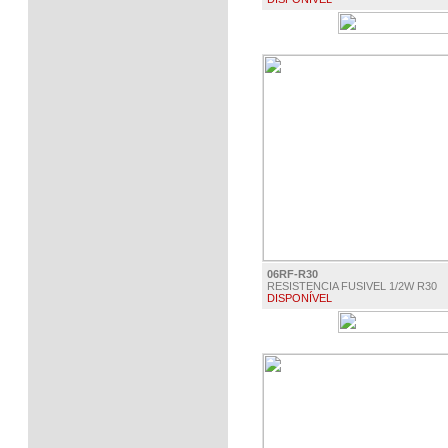
€ 0.15
06RF-R30
RESISTENCIA FUSIVEL 1/2W R30
DISPONÍVEL
€ 0.15