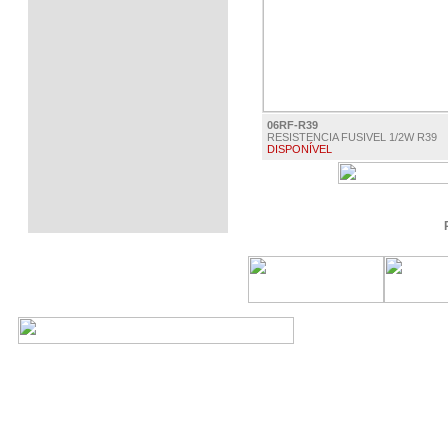
06RF-R39
RESISTENCIA FUSIVEL 1/2W R39
DISPONÍVEL
€ 0.15