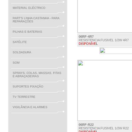
MATERIAL ELÉCTRICO
PART'S LINHA CASTANHA - PARA
REPARAÇÕES
PILHAS E BATERIAS
06RF-4R7
RESISTENCIA FUSIVEL 1/2W 4R7
SATÉLITE
DISPONÍVEL
€ 0.20
SOLDADURA
SOM
SPRAYS, COLAS, MASSAS, FITAS
E ABRAÇADEIRAS
SUPORTES FIXAÇÃO
TV TERRESTRE
VIGILÂNCIA E ALARMES
06RF-R22
RESISTENCIA FUSIVEL 1/2W R22
DISPONÍVEL