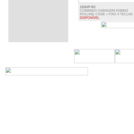
15SUP-RC
COMANDO GARAGEM 433MHZ
ROLLING CODE + FIXO 4 TECLAS
DISPONÍVEL
€ 20.00