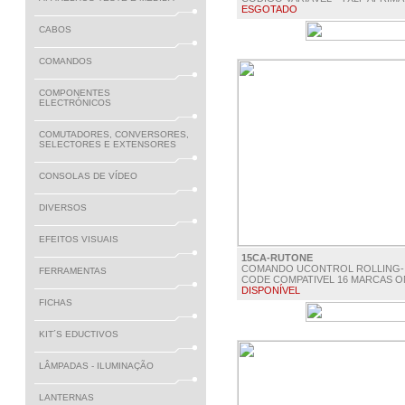
ESGOTADO
CABOS
€ 0.00
COMANDOS
COMPONENTES
ELECTRÓNICOS
COMUTADORES, CONVERSORES,
SELECTORES E EXTENSORES
CONSOLAS DE VÍDEO
DIVERSOS
EFEITOS VISUAIS
15CA-RUTONE
COMANDO UCONTROL ROLLING-
FERRAMENTAS
CODE COMPATIVEL 16 MARCAS O
DISPONÍVEL
FICHAS
€ 22.00
KIT´S EDUCTIVOS
LÂMPADAS - ILUMINAÇÃO
LANTERNAS