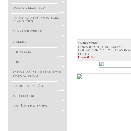
MATERIAL ELÉCTRICO
PART'S LINHA CASTANHA - PARA
REPARAÇÕES
PILHAS E BATERIAS
SATÉLITE
15HRR433V2
COMANDO PORTÃO 433MHZ
CÓDIGO VARIÁVEL 2 TECLAS P/ V2
SOLDADURA
PRETO
DISPONÍVEL
SOM
€ 18.80
SPRAYS, COLAS, MASSAS, FITAS
E ABRAÇADEIRAS
SUPORTES FIXAÇÃO
TV TERRESTRE
VIGILÂNCIA E ALARMES