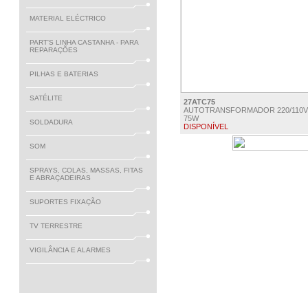
MATERIAL ELÉCTRICO
PART'S LINHA CASTANHA - PARA
REPARAÇÕES
PILHAS E BATERIAS
SATÉLITE
27ATC75
AUTOTRANSFORMADOR 220/110V
75W
SOLDADURA
DISPONÍVEL
€ 22.50
SOM
SPRAYS, COLAS, MASSAS, FITAS
E ABRAÇADEIRAS
SUPORTES FIXAÇÃO
TV TERRESTRE
VIGILÂNCIA E ALARMES