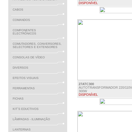
DISPONÍVEL
CABOS
€ 31.90
COMANDOS
COMPONENTES
ELECTRÓNICOS
COMUTADORES, CONVERSORES,
SELECTORES E EXTENSORES
CONSOLAS DE VÍDEO
DIVERSOS
EFEITOS VISUAIS
27ATC300
AUTOTRANSFORMADOR 220/110V
FERRAMENTAS
300W
DISPONÍVEL
FICHAS
€ 29.90
KIT´S EDUCTIVOS
LÂMPADAS - ILUMINAÇÃO
LANTERNAS