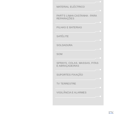
MATERIAL ELÉCTRICO
PART'S LINHA CASTANHA - PARA
REPARAÇÕES
PILHAS E BATERIAS
SATÉLITE
SOLDADURA
SOM
SPRAYS, COLAS, MASSAS, FITAS
E ABRAÇADEIRAS
SUPORTES FIXAÇÃO
TV TERRESTRE
VIGILÂNCIA E ALARMES