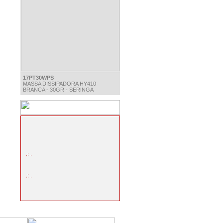
17PT30WPS
MASSA DISSIPADORA HY410
BRANCA - 30GR - SERINGA
.: .
.: .