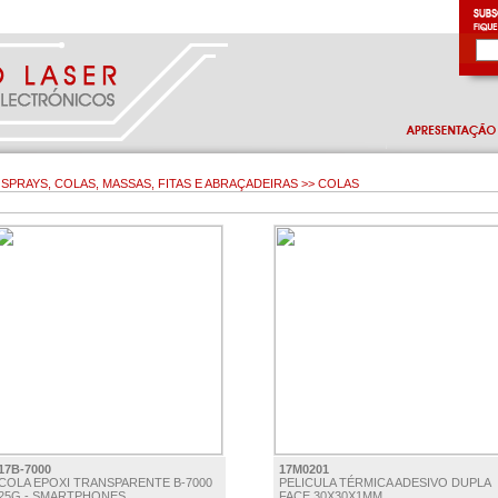
SPRAYS, COLAS, MASSAS, FITAS E ABRAÇADEIRAS >> COLAS
17B-7000
17M0201
COLA EPOXI TRANSPARENTE B-7000
PELICULA TÉRMICA ADESIVO DUPLA
25G - SMARTPHONES
FACE 30X30X1MM