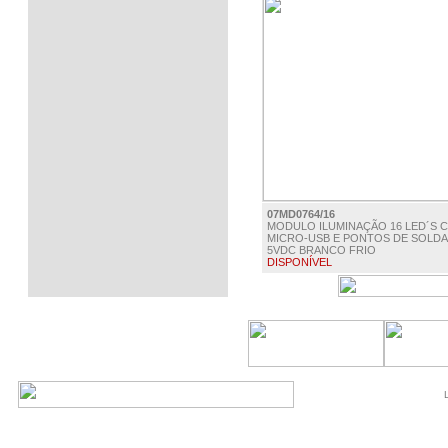
07MD0764/16
MODULO ILUMINAÇÃO 16 LED´S 
MICRO-USB E PONTOS DE SOLD
5VDC BRANCO FRIO
DISPONÍVEL
€ 2.00