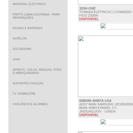
MATERIAL ELÉCTRICO
32SH-ONE
TOMADA ELÉTRICA C/ COMANDO 
PART'S LINHA CASTANHA - PARA
FIOS 2300W
REPARAÇÕES
DISPONÍVEL
€ 13.50
PILHAS E BATERIAS
SATÉLITE
SOLDADURA
SOM
SPRAYS, COLAS, MASSAS, FITAS
E ABRAÇADEIRAS
SUPORTES FIXAÇÃO
TV TERRESTRE
60BN96-46987A-USA
VIGILÂNCIA E ALARMES
ASSY MAIN SAMSUNG UE32E4005
BN96-46987A PAINEL CY-
JN032AGLR3V - USADA
DISPONÍVEL
€ 65.00