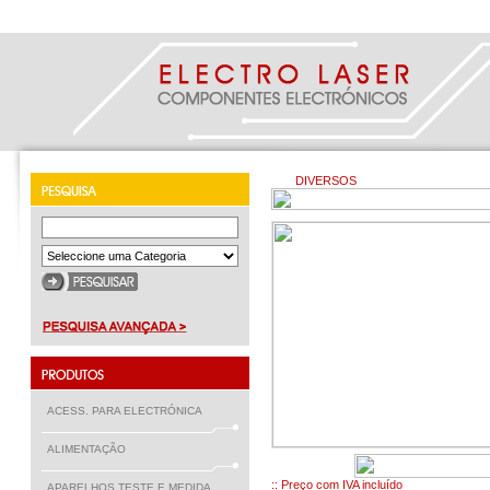
DIVERSOS
ACESS. PARA ELECTRÓNICA
ALIMENTAÇÃO
€ 39.95
:: Preço com IVA incluído
APARELHOS TESTE E MEDIDA