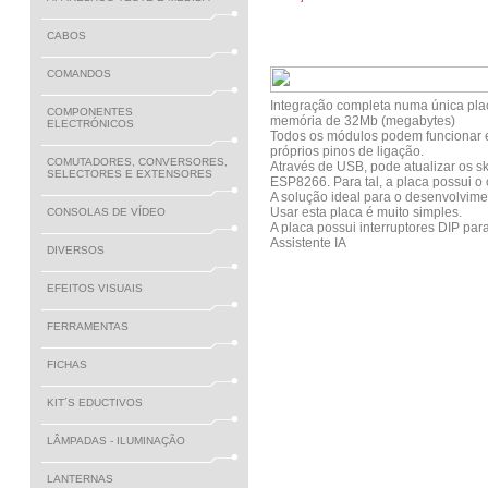
CABOS
COMANDOS
Integração completa numa única p
COMPONENTES
memória de 32Mb (megabytes)
ELECTRÓNICOS
Todos os módulos podem funcionar 
próprios pinos de ligação.
COMUTADORES, CONVERSORES,
Através de USB, pode atualizar os s
SELECTORES E EXTENSORES
ESP8266. Para tal, a placa possui 
A solução ideal para o desenvolvim
Usar esta placa é muito simples.
CONSOLAS DE VÍDEO
A placa possui interruptores DIP par
Assistente IA
DIVERSOS
EFEITOS VISUAIS
FERRAMENTAS
FICHAS
KIT´S EDUCTIVOS
LÂMPADAS - ILUMINAÇÃO
LANTERNAS