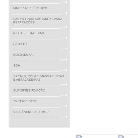
MATERIAL ELÉCTRICO
PART'S LINHA CASTANHA - PARA
REPARAÇÕES
PILHAS E BATERIAS
SATÉLITE
SOLDADURA
SOM
SPRAYS, COLAS, MASSAS, FITAS
E ABRAÇADEIRAS
SUPORTES FIXAÇÃO
TV TERRESTRE
VIGILÂNCIA E ALARMES