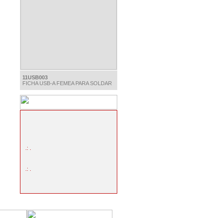
11USB003
FICHA USB-A FEMEA PARA SOLDAR
.: .
.: .