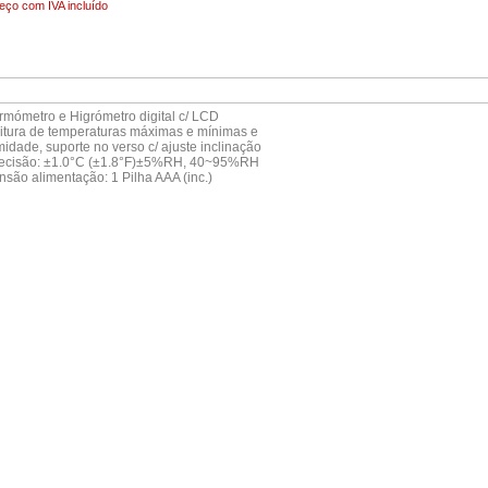
reço com IVA incluído
ermómetro e Higrómetro digital c/ LCD
eitura de temperaturas máximas e mínimas e
idade, suporte no verso c/ ajuste inclinação
recisão: ±1.0°C (±1.8°F)±5%RH, 40~95%RH
ensão alimentação: 1 Pilha AAA (inc.)