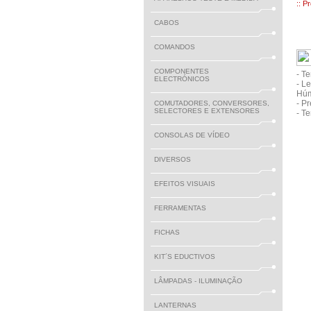
:: P
CABOS
COMANDOS
COMPONENTES
- T
ELECTRÓNICOS
- L
Húm
- P
COMUTADORES, CONVERSORES,
SELECTORES E EXTENSORES
- T
CONSOLAS DE VÍDEO
DIVERSOS
EFEITOS VISUAIS
FERRAMENTAS
FICHAS
KIT´S EDUCTIVOS
LÂMPADAS - ILUMINAÇÃO
LANTERNAS