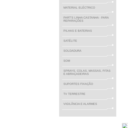
MATERIAL ELÉCTRICO
PART'S LINHA CASTANHA - PARA
REPARAÇÕES
PILHAS E BATERIAS
SATÉLITE
SOLDADURA
SOM
SPRAYS, COLAS, MASSAS, FITAS
E ABRAÇADEIRAS
SUPORTES FIXAÇÃO
TV TERRESTRE
VIGILÂNCIA E ALARMES