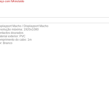
reço com IVA incluído
isplayport Macho / Displayport Macho
esolução máxima: 1920x1080
ontactos dourados
terial exterior: PVC
omprimento do cabo: 1m
or: Branco