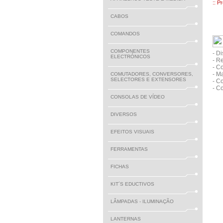
:: P
CABOS
COMANDOS
COMPONENTES
- D
ELECTRÓNICOS
- R
- C
- Ma
COMUTADORES, CONVERSORES,
SELECTORES E EXTENSORES
- C
- C
CONSOLAS DE VÍDEO
DIVERSOS
EFEITOS VISUAIS
FERRAMENTAS
FICHAS
KIT´S EDUCTIVOS
LÂMPADAS - ILUMINAÇÃO
LANTERNAS