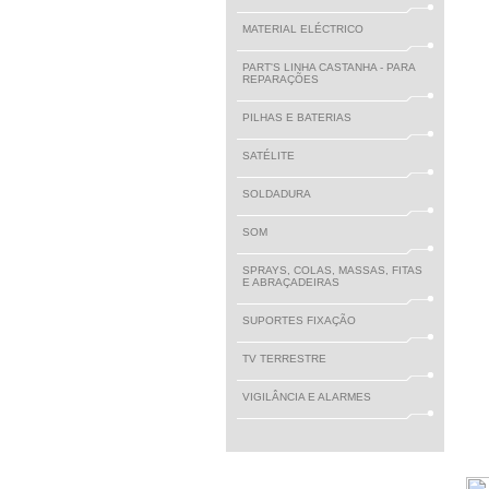
MATERIAL ELÉCTRICO
PART'S LINHA CASTANHA - PARA
REPARAÇÕES
PILHAS E BATERIAS
SATÉLITE
SOLDADURA
SOM
SPRAYS, COLAS, MASSAS, FITAS
E ABRAÇADEIRAS
SUPORTES FIXAÇÃO
TV TERRESTRE
VIGILÂNCIA E ALARMES