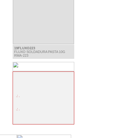
19FLUXO223
FLUXO SOLDADURA PASTA 10G
RMA-223
.: .
.: .