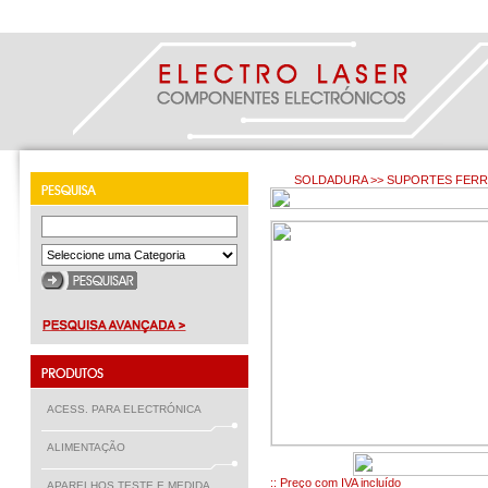
SOLDADURA >> SUPORTES FERRO
ACESS. PARA ELECTRÓNICA
ALIMENTAÇÃO
€ 49.00
:: Preço com IVA incluído
APARELHOS TESTE E MEDIDA