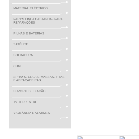
MATERIAL ELÉCTRICO
PART'S LINHA CASTANHA - PARA
REPARAÇÕES
PILHAS E BATERIAS
SATÉLITE
SOLDADURA
SOM
SPRAYS, COLAS, MASSAS, FITAS
E ABRAÇADEIRAS
SUPORTES FIXAÇÃO
TV TERRESTRE
VIGILÂNCIA E ALARMES