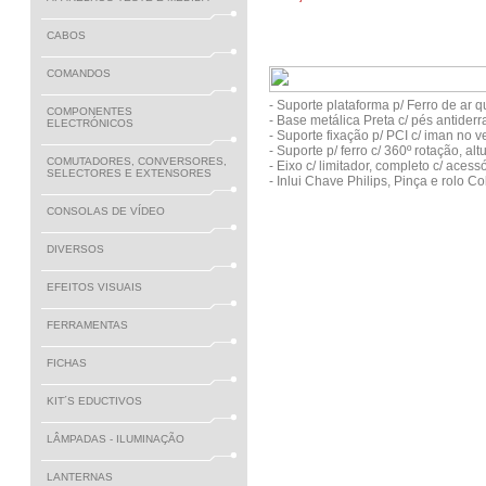
CABOS
COMANDOS
- Suporte plataforma p/ Ferro de ar 
COMPONENTES
- Base metálica Preta c/ pés antider
ELECTRÓNICOS
- Suporte fixação p/ PCI c/ iman no v
- Suporte p/ ferro c/ 360º rotação, altu
COMUTADORES, CONVERSORES,
- Eixo c/ limitador, completo c/ acess
SELECTORES E EXTENSORES
- Inlui Chave Philips, Pinça e rolo 
CONSOLAS DE VÍDEO
DIVERSOS
EFEITOS VISUAIS
FERRAMENTAS
FICHAS
KIT´S EDUCTIVOS
LÂMPADAS - ILUMINAÇÃO
LANTERNAS