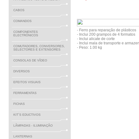
CABOS
COMANDOS
- Ferro para reparação de plásticos
COMPONENTES
- Inclui 200 grampos de 4 formatos
ELECTRÓNICOS
- Inclui alicate de corte
- Inclui mala de transporte e armaz
COMUTADORES, CONVERSORES,
- Peso: 1.00 kg
SELECTORES E EXTENSORES
CONSOLAS DE VÍDEO
DIVERSOS
EFEITOS VISUAIS
FERRAMENTAS
FICHAS
KIT´S EDUCTIVOS
LÂMPADAS - ILUMINAÇÃO
LANTERNAS