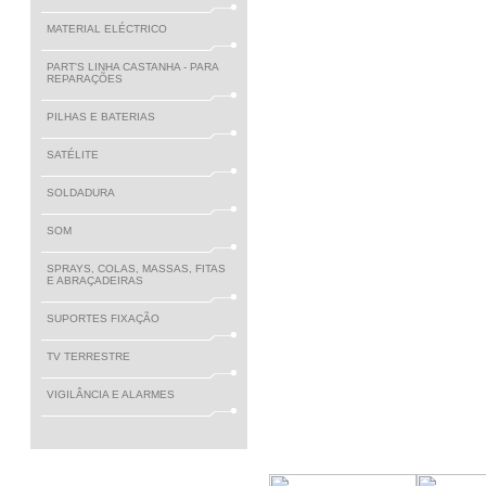
MATERIAL ELÉCTRICO
PART'S LINHA CASTANHA - PARA
REPARAÇÕES
PILHAS E BATERIAS
SATÉLITE
SOLDADURA
SOM
SPRAYS, COLAS, MASSAS, FITAS
E ABRAÇADEIRAS
SUPORTES FIXAÇÃO
TV TERRESTRE
VIGILÂNCIA E ALARMES