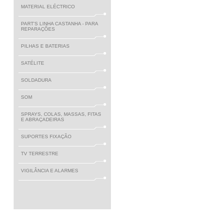
MATERIAL ELÉCTRICO
PART'S LINHA CASTANHA - PARA
REPARAÇÕES
PILHAS E BATERIAS
SATÉLITE
SOLDADURA
SOM
SPRAYS, COLAS, MASSAS, FITAS
E ABRAÇADEIRAS
SUPORTES FIXAÇÃO
TV TERRESTRE
VIGILÂNCIA E ALARMES