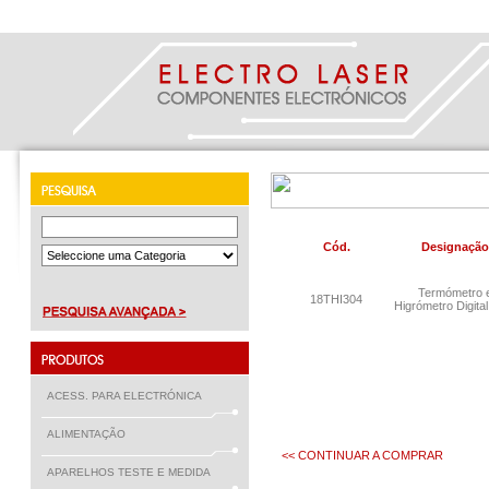
Cód.
Designação
Termómetro 
18THI304
Higrómetro Digita
ACESS. PARA ELECTRÓNICA
ALIMENTAÇÃO
<< CONTINUAR A COMPRAR
APARELHOS TESTE E MEDIDA